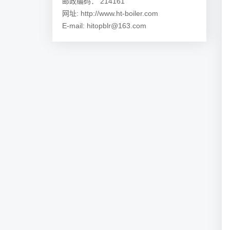
邮政编码： 214161
网址: http://www.ht-boiler.com
E-mail: hitopblr@163.com