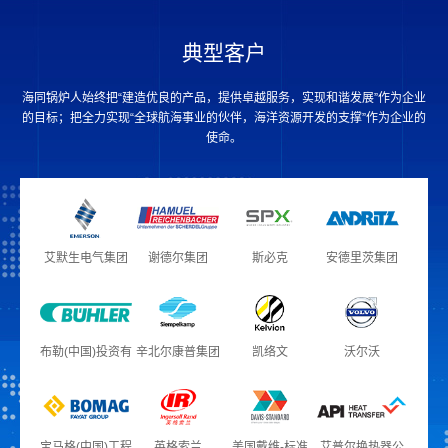
典型客户
海同锅炉人始终把“建造优良的产品，提供卓越服务，实现和谐发展”作为企业
的目标；把全力实现“全球航海事业的伙伴，海洋资源开发的支撑”作为企业的
使命。
艾默生电气集团
谢德尔集团
斯必克
安德里茨集团
布勒(中国)投资有
辛北尔康普集团
凯络文
沃尔沃
限公司
宝马格(中国)工程
英格索兰
美国戴维-标准
艾普尔换热器公