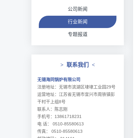
公司新闻
行业新闻
专题报道
>
联系我们
<
无锡海同锅炉有限公司
注册地址：无锡市滨湖区埭埭工业园29号
运营地址：江苏省无锡市宜兴市周铁镇彭
干村干上组8号
联系人：陈志刚
手机号：13861718231
电 话： 0510-85580613
传真： 0510-85580613