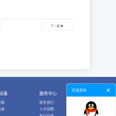
下一篇 ▶
在线咨询
设备
服务中心
设备
联系我们
设备
人才招聘
客户反馈