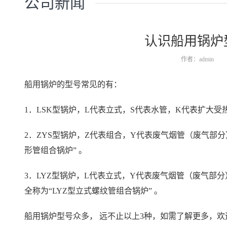
公司新闻
认识船用锅炉
作者：admin
船用锅炉的型号常见的有：
1．LSK型锅炉，L代表立式，S代表水管，K代表扩大受热
2．ZYS型锅炉，Z代表组合，Y代表废气烟管（废气部分
形管组合锅炉” 。
3．LYZ型锅炉，L代表立式，Y代表废气烟管（废气部
全称为“LYZ型立式螺纹管组合锅炉” 。
船用锅炉型号众多， 远不止以上3种，如需了解更多，欢